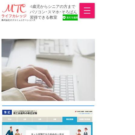
MTC
4歳児からシニアの方まで
​パソコン･スマホ･そろばん
ライフカレッジ
習得できる教室
株式会社オズコミュニケーションズ
直前の模擬対策から資格取得コースまでご用意
ABOUT US
しております。お問合せください