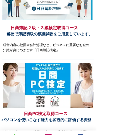
日商簿記２級・３級
検定取得コース
​​
当校で簿記初級の模擬試験をご用意しています。
​経営内容の把握や会計処理など、ビジネスに重要なお金の
知識が身につきます「日商簿記検定」
日商
PC
検定取得コース
パソコンを使いこなす能力を客観的に評価する資格
文書作成・データ活用・プレゼン資料作成の３分野