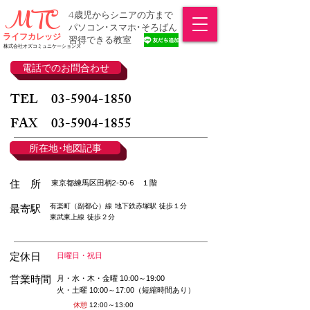
MTC
4歳児からシニアの方まで
​パソコン･スマホ･そろばん
ライフカレッジ
習得できる教室
株式会社オズコミュニケーションズ
電話でのお問合わせ
TEL
03-5904-1850
FAX
03-5904-1855
所在地･地図記事
​住 所
東京都練馬区田柄2-50-6 １階
​有楽町（副都心）線 地下鉄赤塚駅 徒歩１分
​最寄駅
東武東上線 徒歩２分
​定休日
​日曜日・祝日
営業時間
月・水・木・金曜
10:00～19:00
火・土曜
10:00～17:00（短縮時間あり）
休憩
12
:00～13:00